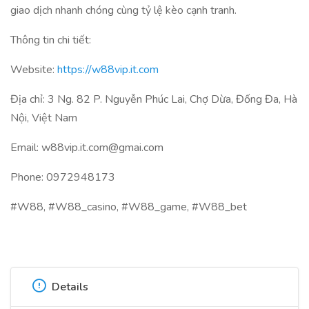
giao dịch nhanh chóng cùng tỷ lệ kèo cạnh tranh.
Thông tin chi tiết:
Website:
https://w88vip.it.com
Địa chỉ: 3 Ng. 82 P. Nguyễn Phúc Lai, Chợ Dừa, Đống Đa, Hà
Nội, Việt Nam
Email: w88vip.it.com@gmai.com
Phone: 0972948173
#W88, #W88_casino, #W88_game, #W88_bet
Details