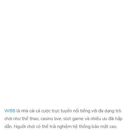
W88
là nhà cái cá cược trực tuyến nổi tiếng với đa dạng trò
chơi như thể thao, casino live, slot game và nhiều ưu đãi hấp
dẫn. Người chơi có thể trải nghiệm hệ thống bảo mật cao,