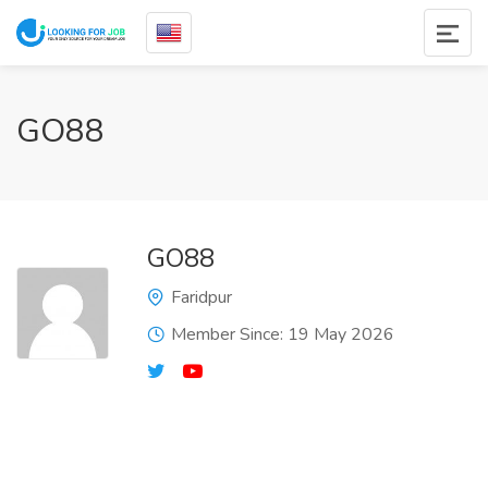
GO88
GO88
Faridpur
Member Since: 19 May 2026