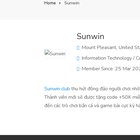
Home
Sunwin
Sunwin
Mount Pleasant, United St
Information Technology / C
Member Since: 25 Mar 20
Sunwin club
thu hút đông đảo người chơi nh
Thành viên mới sẽ được tặng code +50K miễn p
đến các trò chơi bắn cá và game bài cực kỳ h