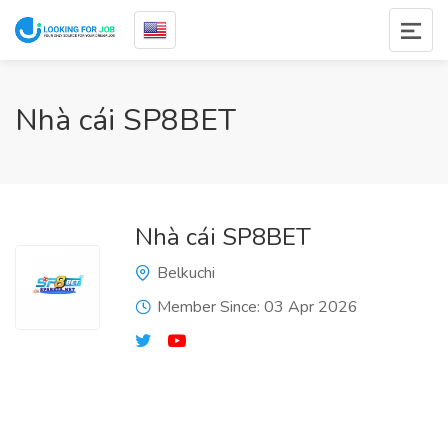
Nhà cái SP8BET
Nhà cái SP8BET
Belkuchi
Member Since: 03 Apr 2026