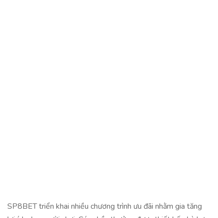
SP8BET triển khai nhiều chương trình ưu đãi nhằm gia tăng