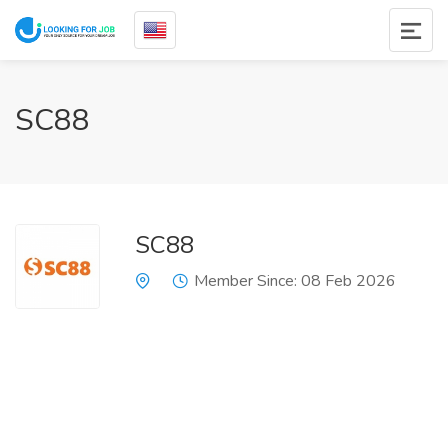
SC88
SC88
Member Since: 08 Feb 2026