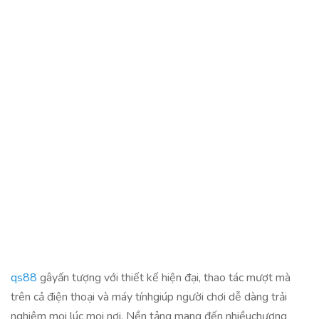
qs88
gâyấn tượng với thiết kế hiện đại, thao tác mượt mà
trên cả điện thoại và máy tínhgiúp người chơi dễ dàng trải
nghiệm mọi lúc mọi nơi. Nền tảng mang đến nhiềuchương