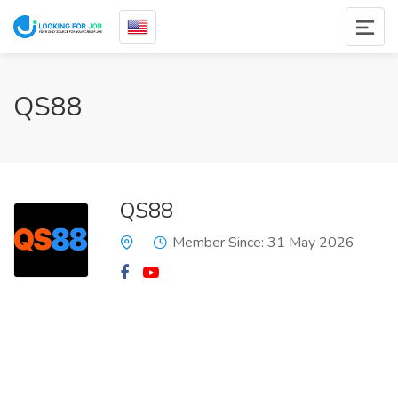
QS88
QS88
Member Since: 31 May 2026