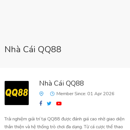
Nhà Cái QQ88
Nhà Cái QQ88
Member Since: 01 Apr 2026
Trải nghiệm giải trí tại QQ88 được đánh giá cao nhờ giao diện
thân thiện và hệ thống trò chơi đa dạng. Từ cá cược thể thao