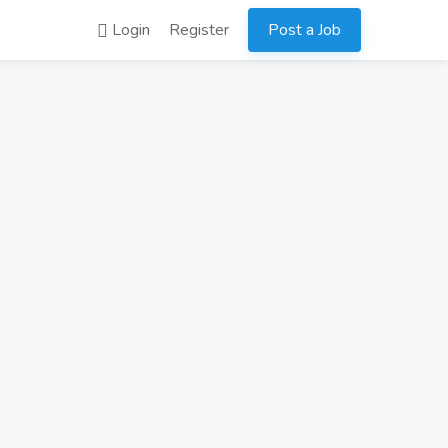
Login
Register
Post a Job