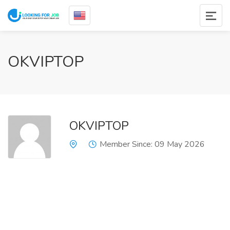
OKVIPTOP
OKVIPTOP
Member Since: 09 May 2026