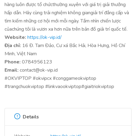
hàng luôn được tổ chứcthường xuyên với giá trị giải thưởng
hấp dẫn. Hãy cùng trải nghiệm không giangiải trí đẳng cấp và
tìm kiếm những cơ hội mới mỗi ngày. Tầm nhìn chiến lược
củachúng tôi là vươn xa hơn nữa trên bản đồ giải trí quốc tế.
Website:
https://ok-vip.id/
Địa chỉ:
16 Đ. Tam Đảo, Cư xá Bắc Hải, Hòa Hưng, Hồ Chí
Minh, Việt Nam
Phone:
0784956123
Email:
contact@ok-vip.id
#OKVIPTOP #okvipcx #conggameokviptop
#trangchuokviptop #linkvaookviptop#giaitriokviptop
Details