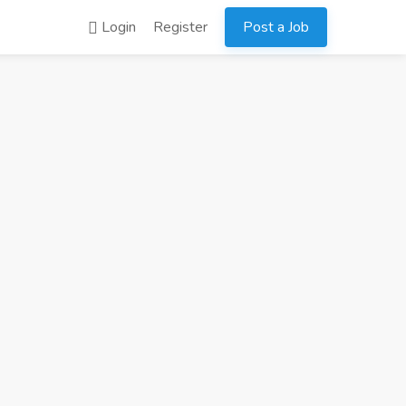
Login
Register
Post a Job