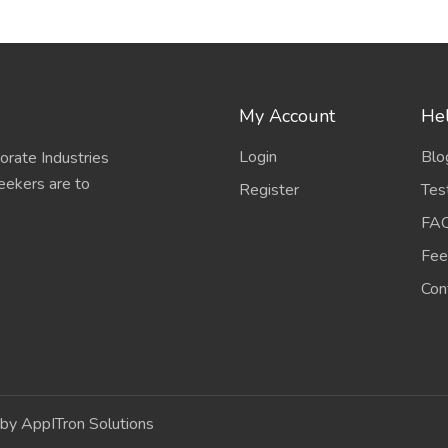
My Account
Hel
Login
Blo
porate Industries
eekers are to
Register
Tes
FA
Fee
Con
by AppITron Solutions