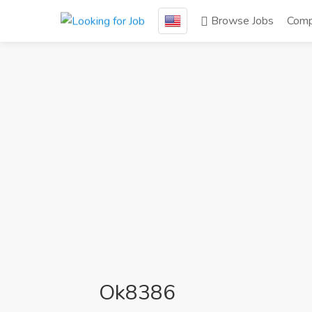
Browse Jobs
Comp
Ok8386