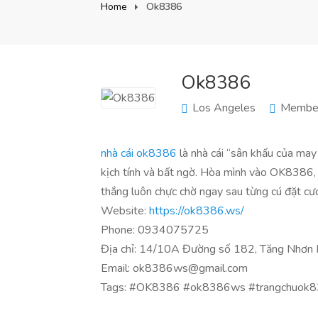
Home
Ok8386
Ok8386
Los Angeles
Member
nhà cái ok8386
là nhà cái “sân khấu của may
kịch tính và bất ngờ. Hòa mình vào OK8386, n
thắng luôn chực chờ ngay sau từng cú đặt cư
Website:
https://ok8386.ws/
Phone: 0934075725
Địa chỉ: 14/10A Đường số 182, Tăng Nhơn P
Email: ok8386ws@gmail.com
Tags: #OK8386 #ok8386ws #trangchuok8