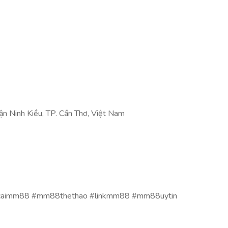
ận Ninh Kiều, TP. Cần Thơ, Việt Nam
aimm88 #mm88thethao #linkmm88 #mm88uytin