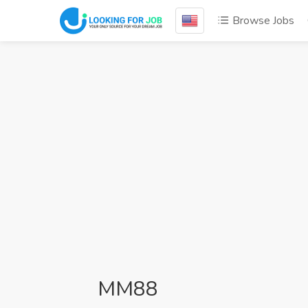
Browse Jobs
MM88