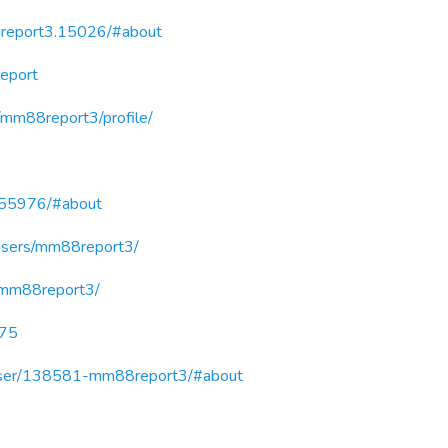
8report3.15026/#about
report
mm88report3/profile/
3.55976/#about
a/users/mm88report3/
e/mm88report3/
175
p?user/138581-mm88report3/#about