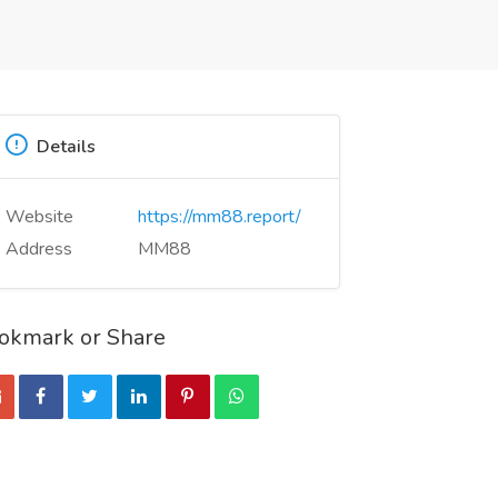
Details
Website
https://mm88.report/
Address
MM88
okmark or Share