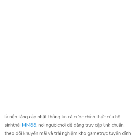
là nền tảng cập nhật thông tin cá cược chính thức của hệ
sinhthái
MM88
, nơi ngườichơi dễ dàng truy cập link chuẩn,
theo dõi khuyến mãi và trải nghiệm kho gametrực tuyến đỉnh