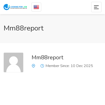
Mm88report
Mm88report
Member Since: 10 Dec 2025