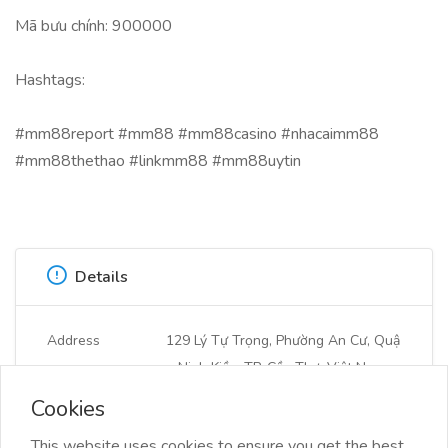
Mã bưu chính: 900000
Hashtags:
#mm88report #mm88 #mm88casino #nhacaimm88
#mm88thethao #linkmm88 #mm88uytin
Details
Address
129 Lý Tự Trọng, Phường An Cư, Quậ
n Ninh Kiều, TP. Cần Thơ, Việt Nam
Cookies
Bookmark or Share
This website uses cookies to ensure you get the best