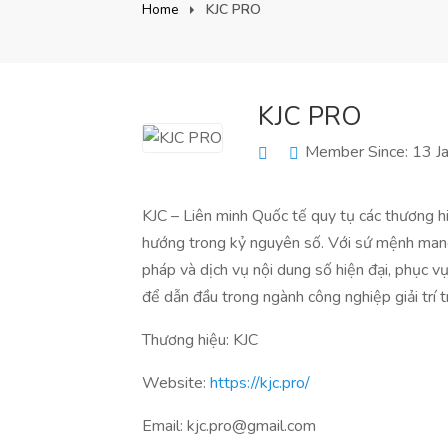
Home
KJC PRO
KJC PRO
Member Since: 13 J
KJC – Liên minh Quốc tế quy tụ các thương hiệ
hướng trong kỷ nguyên số. Với sứ mệnh mang đ
pháp và dịch vụ nội dung số hiện đại, phục v
để dẫn đầu trong ngành công nghiệp giải trí t
Thương hiệu: KJC
Website:
https://kjc.pro/
Email: kjc.pro@gmail.com