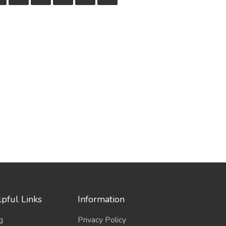
pful Links
Information
g
Privacy Policy