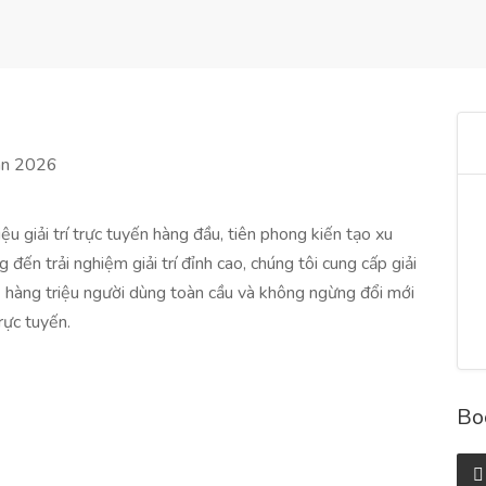
an 2026
u giải trí trực tuyến hàng đầu, tiên phong kiến tạo xu
ến trải nghiệm giải trí đỉnh cao, chúng tôi cung cấp giải
ụ hàng triệu người dùng toàn cầu và không ngừng đổi mới
rực tuyến.
Bo