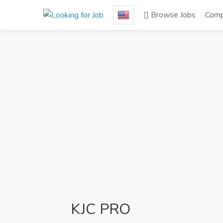
Browse Jobs
Comp
KJC PRO