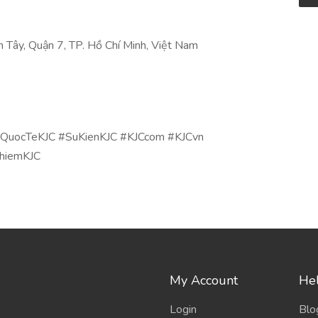
 Tây, Quận 7, TP. Hồ Chí Minh, Việt Nam
hQuocTeKJC #SuKienKJC #KJCcom #KJCvn
ghiemKJC
My Account
Hel
Login
Blo