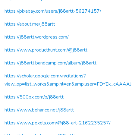
https://pixabay.com/users/j88artt-56274157/
https://about.me/j88artt
https://j88artt.wordpress.com/
https://www.producthunt.com/@j88artt
https://j88artt.bandcamp.com/album/j88artt
https://scholar.google.com.vn/citations?
view_op=list_works&amp;hl=en&amp;user=FDYEk_cAAAAJ
https://500px.com/p/j88artt
https://www.behance.net/j88artt
https://www.pexels.com/@j88-art-2162235257/