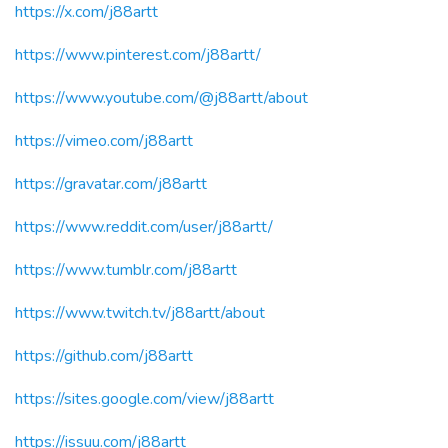
https://x.com/j88artt
https://www.pinterest.com/j88artt/
https://www.youtube.com/@j88artt/about
https://vimeo.com/j88artt
https://gravatar.com/j88artt
https://www.reddit.com/user/j88artt/
https://www.tumblr.com/j88artt
https://www.twitch.tv/j88artt/about
https://github.com/j88artt
https://sites.google.com/view/j88artt
https://issuu.com/j88artt