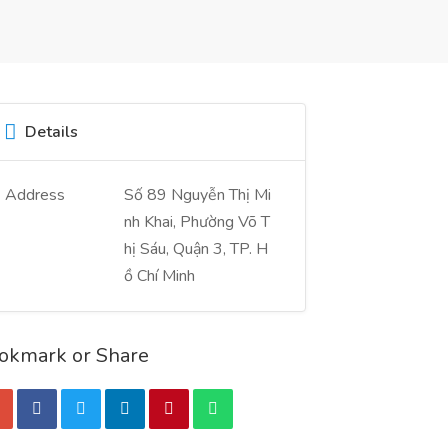
Details
Address
Số 89 Nguyễn Thị Mi
nh Khai, Phường Võ T
hị Sáu, Quận 3, TP. H
ồ Chí Minh
okmark or Share