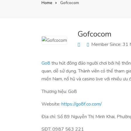
Home
Gofcocom
Gofcocom
Member Since: 31
Go8
thu hút đông đảo người chơi bởi hệ thố
quan, dễ sử dụng. Thành viên có thể tham gia 
miền Nam, nổ hũ và casino live với nhiều ưu đ
Thương hiệu: Go8
Website:
https://go8f.co.com/
Địa chỉ: Số 89 Nguyễn Thị Minh Khai, Phường
SĐT: 0987 563 221