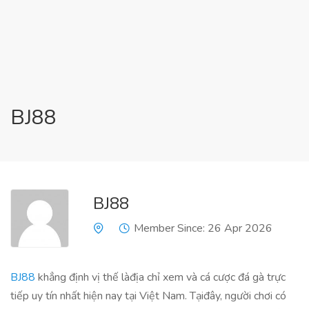
BJ88
BJ88
Member Since: 26 Apr 2026
BJ88
khẳng định vị thế làđịa chỉ xem và cá cược đá gà trực
tiếp uy tín nhất hiện nay tại Việt Nam. Tạiđây, người chơi có