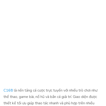
C168
là nền tảng cá cược trực tuyến với nhiều trò chơi như
thể thao, game bài, nổ hũ và bắn cá giải trí. Giao diện được
thiết kế tối ưu giúp thao tác nhanh và phù hợp trên nhiều