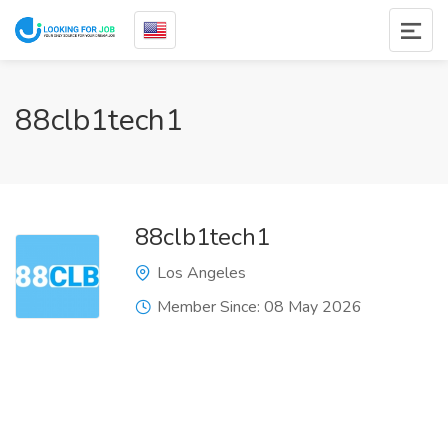
88clb1tech1
88clb1tech1
Los Angeles
Member Since: 08 May 2026