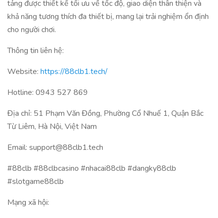
tảng được thiết kế tối ưu về tốc độ, giao diện thân thiện và
khả năng tương thích đa thiết bị, mang lại trải nghiệm ổn định
cho người chơi.
Thông tin liên hệ:
Website:
https://88clb1.tech/
Hotline: 0943 527 869
Địa chỉ: 51 Phạm Văn Đồng, Phường Cổ Nhuế 1, Quận Bắc
Từ Liêm, Hà Nội, Việt Nam
Email: support@88clb1.tech
#88clb #88clbcasino #nhacai88clb #dangky88clb
#slotgame88clb
Mạng xã hội: