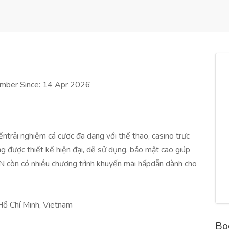
mber Since: 14 Apr 2026
đếntrải nghiệm cá cược đa dạng với thể thao, casino trực
g được thiết kế hiện đại, dễ sử dụng, bảo mật cao giúp
N còn có nhiều chương trình khuyến mãi hấpdẫn dành cho
Hồ Chí Minh, Vietnam
Bo