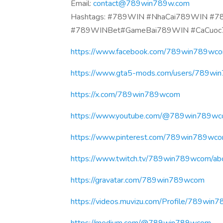
Email:
contact@789win789w.com
Hashtags: #789WIN #NhaCai789WIN #7
#789WINBet#GameBai789WIN #CaCuoc
https://www.facebook.com/789win789wc
https://www.gta5-mods.com/users/789w
https://x.com/789win789wcom
https://www.youtube.com/@789win789w
https://www.pinterest.com/789win789wco
https://www.twitch.tv/789win789wcom/ab
https://gravatar.com/789win789wcom
https://videos.muvizu.com/Profile/789win