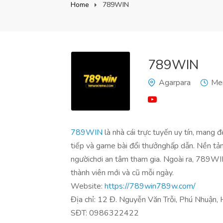
Home
789WIN
789WIN
Agarpara
Me
789WIN
là nhà cái trực tuyến uy tín, mang 
tiếp và game bài đổi thưởnghấp dẫn. Nền tản
ngườichơi an tâm tham gia. Ngoài ra, 789WI
thành viên mới và cũ mỗi ngày.
Website:
https://789win789w.com/
Địa chỉ: 12 Đ. Nguyễn Văn Trỗi, Phú Nhuận, 
SĐT: 0986322422