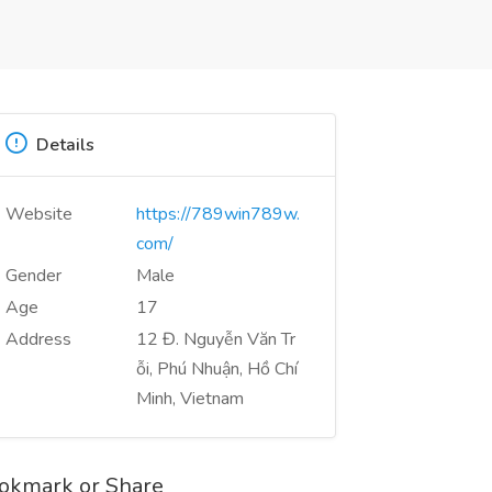
Details
Website
https://789win789w.
com/
Gender
Male
Age
17
Address
12 Đ. Nguyễn Văn Tr
ỗi, Phú Nhuận, Hồ Chí
Minh, Vietnam
okmark or Share