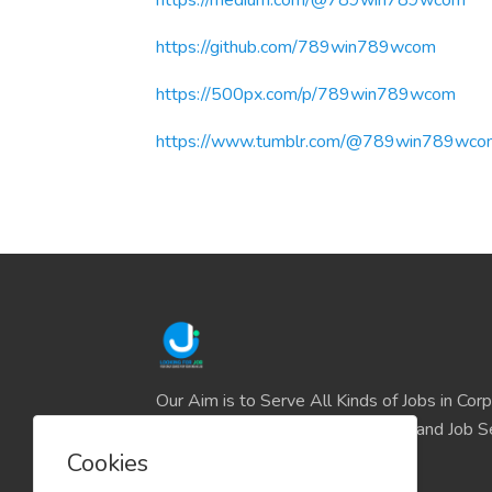
https://medium.com/@789win789wcom
https://github.com/789win789wcom
https://500px.com/p/789win789wcom
https://www.tumblr.com/@789win789wco
Our Aim is to Serve All Kinds of Jobs in Cor
and the IT sector and all Business and Job S
easily find their deserve Platform.
Cookies