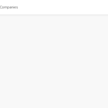
Companies