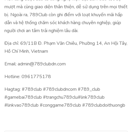
mượt mà cùng giao diện thân thiện, dễ sử dụng trên mọi thiết
bị. Ngoài ra, 789Club còn ghi điểm với loạt khuyến mãi hấp
dẫn và hệ thống chăm sóc khách hàng chuyên nghiệp, giúp
người chơi an tâm trải nghiệm lâu dài.
Địa chỉ: 69/11B Đ. Phạm Văn Chiêu, Phường 14, An Hội Tây,
Hồ Chí Minh, Vietnam
Email: admin@789clubdn.com
Hotline: 0961775178
Hagtag: #789club #789clubdncom #789_club
#gamebai789club #trangchu789clu#link789club
#linkvao789club #conggame789club #789clubdoithuongb