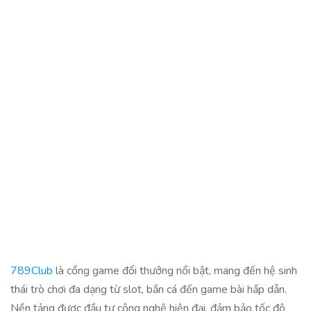
789Club
là cổng game đổi thưởng nổi bật, mang đến hệ sinh
thái trò chơi đa dạng từ slot, bắn cá đến game bài hấp dẫn.
Nền tảng được đầu tư công nghệ hiện đại, đảm bảo tốc độ